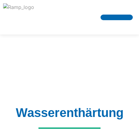
Klima & Lüftung
Wasserenthärtung